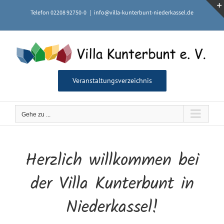
Zum
Telefon 02208 92750-0
|
info@villa-kunterbunt-niederkassel.de
Inhalt
springen
Veranstaltungsverzeichnis
Gehe zu ...
Herzlich willkommen bei
der Villa Kunterbunt in
Niederkassel!