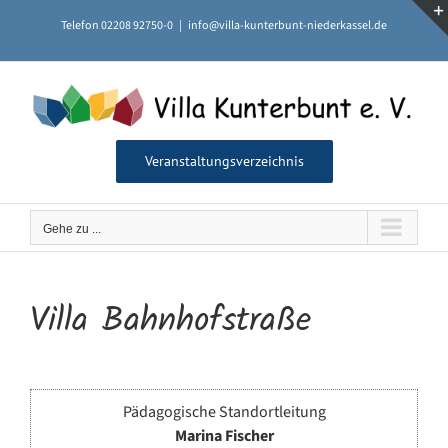
Zum
Telefon 02208 92750-0
|
info@villa-kunterbunt-niederkassel.de
Inhalt
springen
Veranstaltungsverzeichnis
Gehe zu ...
Villa Bahnhofstraße
Pädagogische Standortleitung
Marina Fischer