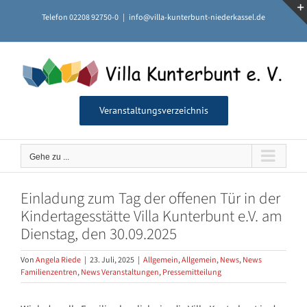
Zum
Telefon 02208 92750-0
|
info@villa-kunterbunt-niederkassel.de
Inhalt
springen
Veranstaltungsverzeichnis
Gehe zu ...
Einladung zum Tag der offenen Tür in der
Kindertagesstätte Villa Kunterbunt e.V. am
Dienstag, den 30.09.2025
Von
Angela Riede
|
23. Juli, 2025
|
Allgemein
,
Allgemein
,
News
,
News
Familienzentren
,
News Veranstaltungen
,
Pressemitteilung