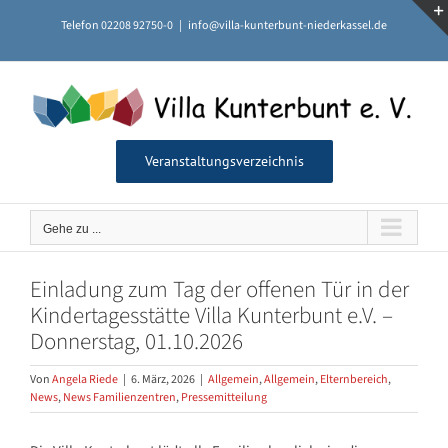
Zum
Telefon 02208 92750-0
|
info@villa-kunterbunt-niederkassel.de
Inhalt
springen
Veranstaltungsverzeichnis
Gehe zu ...
Einladung zum Tag der offenen Tür in der
Kindertagesstätte Villa Kunterbunt e.V. –
Donnerstag, 01.10.2026
Von
Angela Riede
|
6. März, 2026
|
Allgemein
,
Allgemein
,
Elternbereich
,
News
,
News Familienzentren
,
Pressemitteilung