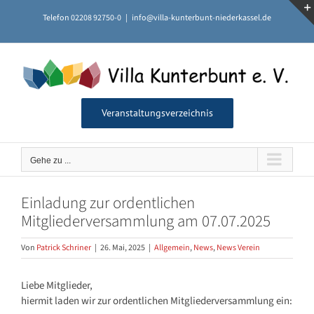
Zum
Telefon 02208 92750-0
|
info@villa-kunterbunt-niederkassel.de
Inhalt
springen
Veranstaltungsverzeichnis
Gehe zu ...
Einladung zur ordentlichen
Mitgliederversammlung am 07.07.2025
Von
Patrick Schriner
|
26. Mai, 2025
|
Allgemein
,
News
,
News Verein
Liebe Mitglieder,
hiermit laden wir zur ordentlichen Mitgliederversammlung ein: