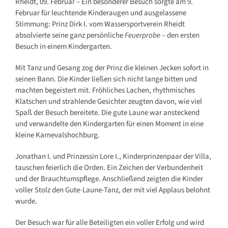
Rheidt, 09. Februar – Ein besonderer Besuch sorgte am 9.
Februar für leuchtende Kinderaugen und ausgelassene
Stimmung: Prinz Dirk I. vom Wassersportverein Rheidt
absolvierte seine ganz persönliche
Feuerprobe
– den ersten
Besuch in einem Kindergarten.
Mit Tanz und Gesang zog der Prinz die kleinen Jecken sofort in
seinen Bann. Die Kinder ließen sich nicht lange bitten und
machten begeistert mit. Fröhliches Lachen, rhythmisches
Klatschen und strahlende Gesichter zeugten davon, wie viel
Spaß der Besuch bereitete. Die gute Laune war ansteckend
und verwandelte den Kindergarten für einen Moment in eine
kleine Karnevalshochburg.
Jonathan I. und Prinzessin Lore I., Kinderprinzenpaar der Villa,
tauschen feierlich die Orden. Ein Zeichen der Verbundenheit
und der Brauchtumspflege. Anschließend zeigten die Kinder
voller Stolz den Gute-Laune-Tanz, der mit viel Applaus belohnt
wurde.
Der Besuch war für alle Beteiligten ein voller Erfolg und wird