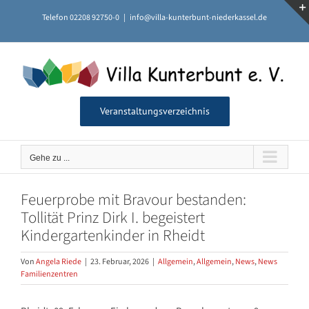
Zum
Telefon 02208 92750-0
|
info@villa-kunterbunt-niederkassel.de
Inhalt
springen
Veranstaltungsverzeichnis
Gehe zu ...
Feuerprobe mit Bravour bestanden:
Tollität Prinz Dirk I. begeistert
Kindergartenkinder in Rheidt
Von
Angela Riede
|
23. Februar, 2026
|
Allgemein
,
Allgemein
,
News
,
News
Familienzentren