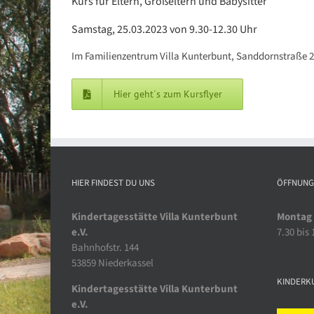
Kurs für Eltern, Großeltern und Babysitter
Samstag, 25.03.2023 von 9.30-12.30 Uhr
Im Familienzentrum Villa Kunterbunt, Sanddornstraße 2
Hier geht´s zum Kursflyer
HIER FINDEST DU UNS
ÖFFNUNG
Kindertagesstätte Villa Kunterbunt
Montag 
e.V.
7.30 bis
Bahnhofstr. 144
53859 Niederkassel
KINDERK
Kindertagesstätte Villa Kunterbunt
e.V.