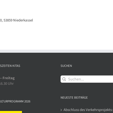
0, 53859 Niederkassel
SZEITEN KITAS
SUCHEN
Suche
– Freitag
nach:
 16.30 Uhr
NEUESTE BEITRÄGE
ULTURPROGRAMM 2026
Abschluss des Verkehrsprojekts: