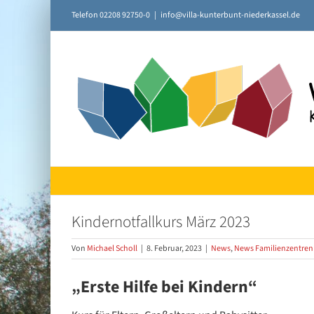
Zum
Telefon 02208 92750-0
|
info@villa-kunterbunt-niederkassel.de
Inhalt
springen
Kindernotfallkurs März 2023
Von
Michael Scholl
|
8. Februar, 2023
|
News
,
News Familienzentren
„Erste Hilfe bei Kindern“