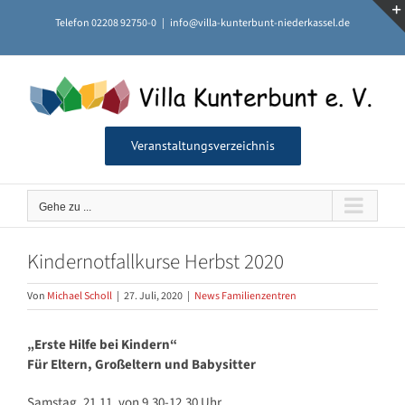
Zum
Telefon 02208 92750-0
|
info@villa-kunterbunt-niederkassel.de
Inhalt
springen
Veranstaltungsverzeichnis
Gehe zu ...
Kindernotfallkurse Herbst 2020
Von
Michael Scholl
|
27. Juli, 2020
|
News Familienzentren
„Erste Hilfe bei Kindern“
Für Eltern, Großeltern und Babysitter
Samstag, 21.11. von 9.30-12.30 Uhr