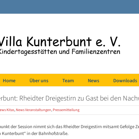
Home
Über uns
Team
News
Downloads
erbunt: Rheidter Dreigestirn zu Gast bei den Na
ews Kitas
,
News Veranstaltungen
,
Pressemitteilung
kt der Session nimmt sich das Rheidter Dreigestirn mitsamt Gefolge Zeit
a Kunterbunt“ in der Bahnhofstraße.