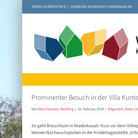
Zum
Telefon 02208 92750-0
|
info@villa-kunterbunt-niederkassel.de
Inhalt
springen
Prominenter Besuch in der Villa Kunt
Von
Marc Houben-Redding
|
26. Februar, 2019
|
Allgemein
,
News
,
N
So geht Brauchtum in Niederkassel: Kurz vor dem Höhepun
kleinen Nachwuchsjecken in der Kindertagesstätte „Vill