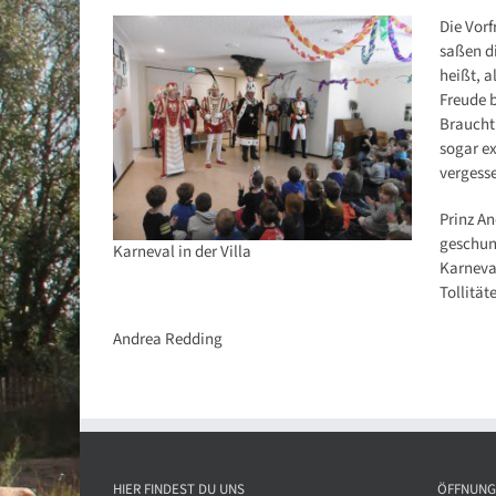
Die Vorf
saßen d
heißt, a
Freude 
Brauchtu
sogar ex
vergesse
Prinz A
geschunk
Karneval in der Villa
Karneval
Tollität
Andrea Redding
HIER FINDEST DU UNS
ÖFFNUNG