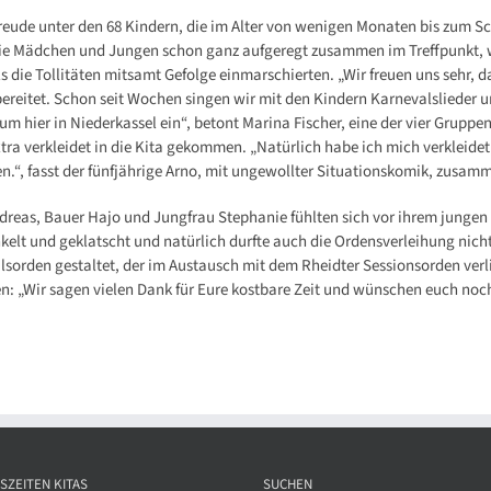
reude unter den 68 Kindern, die im Alter von wenigen Monaten bis zum S
ie Mädchen und Jungen schon ganz aufgeregt zusammen im Treffpunkt, w
ls die Tollitäten mitsamt Gefolge einmarschierten. „Wir freuen uns sehr, 
bereitet. Schon seit Wochen singen wir mit den Kindern Karnevalslieder 
m hier in Niederkassel ein“, betont Marina Fischer, eine der vier Gruppe
tra verkleidet in die Kita gekommen. „Natürlich habe ich mich verkleide
n.“, fasst der fünfjährige Arno, mit ungewollter Situationskomik, zusam
ndreas, Bauer Hajo und Jungfrau Stephanie fühlten sich vor ihrem jung
elt und geklatscht und natürlich durfte auch die Ordensverleihung nicht 
sorden gestaltet, der im Austausch mit dem Rheidter Sessionsorden verl
en: „Wir sagen vielen Dank für Eure kostbare Zeit und wünschen euch noc
SZEITEN KITAS
SUCHEN