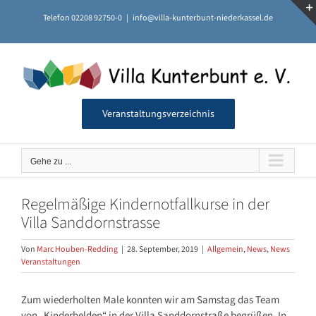
Zum
Telefon 02208 92750-0
|
info@villa-kunterbunt-niederkassel.de
Inhalt
springen
Veranstaltungsverzeichnis
Gehe zu ...
Regelmäßige Kindernotfallkurse in der
Villa Sanddornstrasse
Von
Marc Houben-Redding
|
28. September, 2019
|
Allgemein
,
News
,
News
Veranstaltungen
Zum wiederholten Male konnten wir am Samstag das Team
von „Kinderhelden“ in der Villa Sanddornstraße begrüßen. In