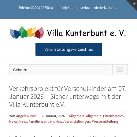
Zum
Telefon 02208 92750-0
|
info@villa-kunterbunt-niederkassel.de
Inhalt
springen
Veranstaltungsverzeichnis
Gehe zu ...
Verkehrsprojekt für Vorschulkinder am 07.
Januar 2026 – Sicher unterwegs mit der
Villa Kunterbunt e.V.
Von
Angela Riede
|
12. Januar, 2026
|
Allgemein
,
Allgemein
,
Elternbereich
,
News
,
News Familienzentren
,
News Veranstaltungen
,
Pressemitteilung