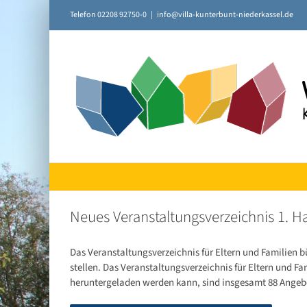
Zum
Telefon 02208 92750-0
|
info@villa-kunterbunt-niederkassel.de
Inhalt
springen
Neues Veranstaltungsverzeichnis 1. H
Das Veranstaltungsverzeichnis für Eltern und Familien b
stellen. Das Veranstaltungsverzeichnis für Eltern und Fa
heruntergeladen werden kann, sind insgesamt 88 Angebot