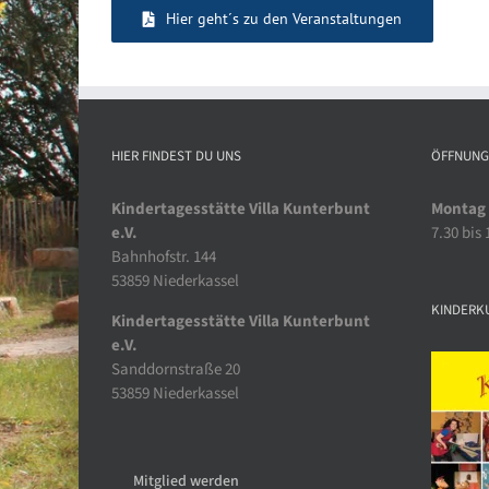
Hier geht´s zu den Veranstaltungen
HIER FINDEST DU UNS
ÖFFNUNG
Kindertagesstätte Villa Kunterbunt
Montag 
e.V.
7.30 bis
Bahnhofstr. 144
53859 Niederkassel
KINDERK
Kindertagesstätte Villa Kunterbunt
e.V.
Sanddornstraße 20
53859 Niederkassel
Mitglied werden